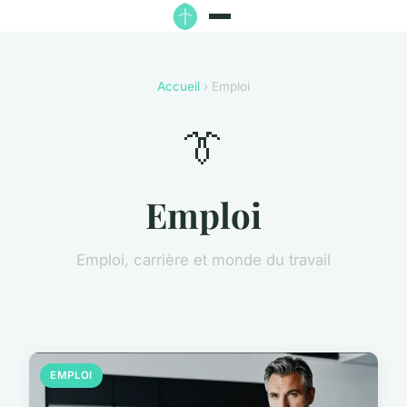
Accueil
› Emploi
👔
Emploi
Emploi, carrière et monde du travail
EMPLOI